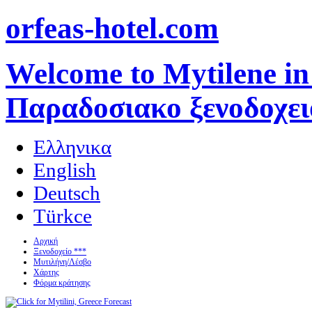
orfeas-hotel.com
Welcome to Mytilene in
Παραδοσιακο ξενοδοχει
Ελληνικα
English
Deutsch
Türkce
Αρχική
Ξενοδοχείο ***
Μυτιλήνη/Λέσβο
Χάρτης
Φόρμα κράτησης