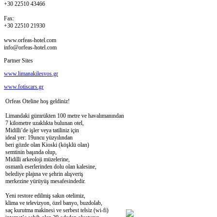
+30 22510 43466
Fax:
+30 22510 21930
www.orfeas-hotel.com
info@orfeas-hotel.com
Partner Sites
www.limanakilesvos.gr
www.fotiscars.gr
Orfeas Oteline hoş geldiniz!
Limandaki gümrükten 100 metre ve havalımanından
7 kilometre uzaklıkta bulunan otel,
Midilli’de işler veya tatiliniz için
ideal yer: 19uncu yüzyılından
beri gözde olan Kioski (köşklü olan)
semtinin başında olup,
Midilli arkeoloji müzelerine,
osmanlı eserlerinden dolu olan kalesine,
belediye plajına ve şehrin alışveriş
merkezine yürüyüş mesafesindedir.
Yeni restore edilmiş sakın otelimiz,
klima ve televizyon, özel banyo, buzdolab,
saç kurutma makinesi ve serbest telsiz (wi-fi)