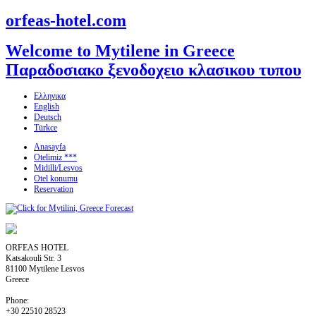
orfeas-hotel.com
Welcome to Mytilene in Greece
Παραδοσιακο ξενοδοχειο κλασικου τυπου
Ελληνικα
English
Deutsch
Türkce
Anasayfa
Otelimiz ***
Midilli/Lesvos
Otel konumu
Reservation
ORFEAS HOTEL
Katsakouli Str. 3
81100 Mytilene Lesvos
Greece
Phone:
+30 22510 28523